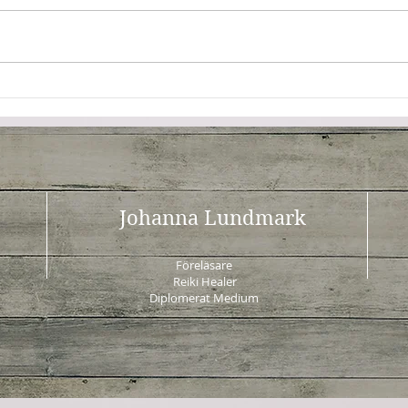
Jag väljer att leva
Förel
överg
Hälsa
Johanna Lundmark
Föreläsare
Reiki Healer
Diplomerat Medium