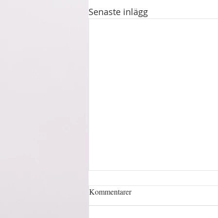
Senaste inlägg
Retreat 15-17 augusti ✨️
Kommentarer
Retreat den 15-17 augusti på