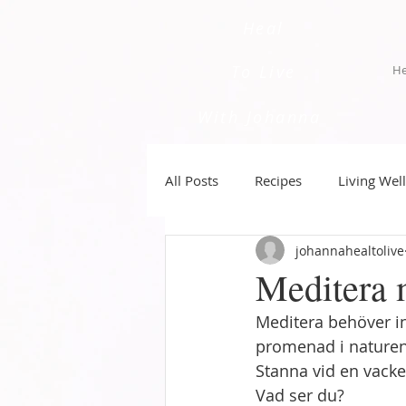
Heal
To Live
H
With Johanna
All Posts
Recipes
Living Well
johannahealtolive
Meditera 
Meditera behöver int
promenad i naturen
Stanna vid en vacke
Vad ser du? 