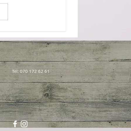
äser om ptsd och sexuella
repp den 24 oktober,
ns Hus kl: 18:30-21:00
Tel: 070 172 62 61