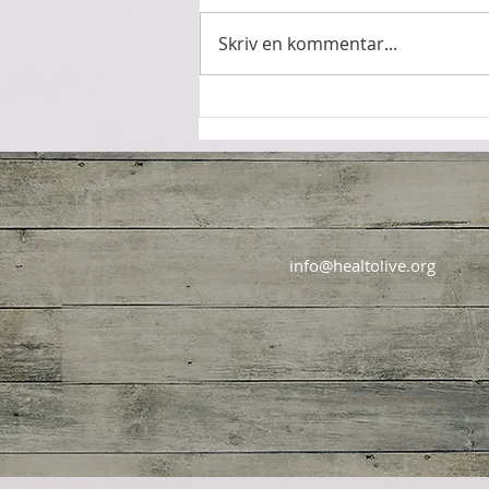
Nygård. Under helgen kan du
landa i dig själv genom yoga,
Skriv en kommentar...
meditationer, gongbad och
trumresor. Nygård ligger...
info@healtolive.org