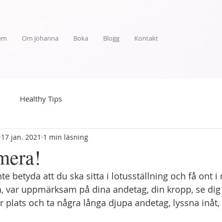
em
Om Johanna
Boka
Blogg
Kontakt
Healthy Tips
17 jan. 2021
1 min läsning
mera!
e betyda att du ska sitta i lotusställning och få ont i 
, var uppmärksam på dina andetag, din kropp, se dig
r plats och ta några långa djupa andetag, lyssna inåt,