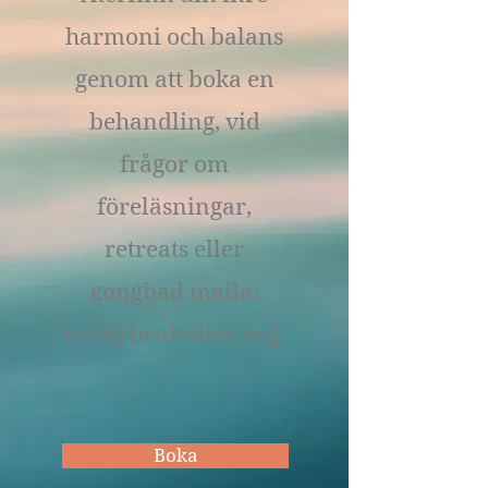
harmoni och balans
genom att boka en
behandling, vid
frågor om
föreläsningar,
retreats eller
gongbad maila:
info@healtolive.org
Boka