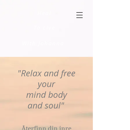
Heal
To Live
With Johanna
"Relax and free
your
mind
body
and soul"
Återfinn din inre