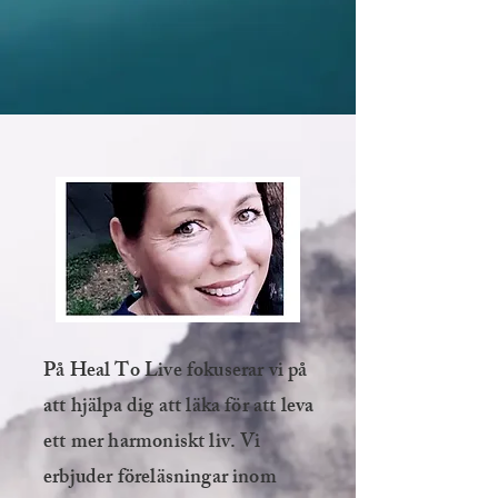
På Heal To Live fokuserar vi på
att hjälpa dig att läka för att leva
ett mer harmoniskt liv. Vi
erbjuder föreläsningar inom