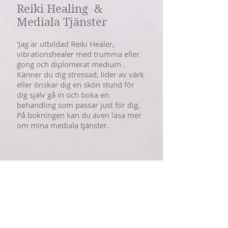
Reiki Healing &
Mediala Tjänster
'Jag är utbildad Reiki Healer,
vibrationshealer med trumma eller
gong och diplomerat medium .
Känner du dig stressad, lider av värk
eller önskar dig en skön stund för
dig själv gå in och boka en
behandling som passar just för dig.
På bokningen kan du även läsa mer
om mina mediala tjänster.
Boka Tid